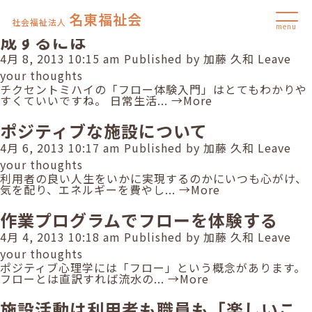
Author Archives for 加藤 久和
名東福祉会
施設プログラムの活動内容をうまく構
社会福祉法人
menu
成するには
4月 8, 2013 10:15 am
Published by
加藤 久和
Leave
your thoughts
チクセントミハイの「フロー体験入門」はとてもわかりや
すくていいですね。 日常生活...
→More
ポジティブな施設について
4月 6, 2013 10:17 am
Published by
加藤 久和
Leave
your thoughts
利用者の良い人生をいかに実現するのかにいつも心がけ、
気を配り、エネルギーを費やし...
→More
作業プログラムでフローを体験する
4月 4, 2013 10:18 am
Published by
加藤 久和
Leave
your thoughts
ポジティブ心理学には「フロー」という概念があります。
フローとは直訳すれば流水の...
→More
施設活動は利用者も職員も「楽しいこ