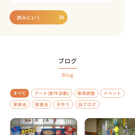
読みにいく
ブログ
Blog
すべて
アート(創作活動)
環境調整
イベント
家族会
後援会
手作り
旧ブログ