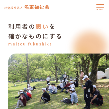
名東福祉会
社会福祉法人
menu
利用者の
思い
を
確かなものにする
meitou fukushikai