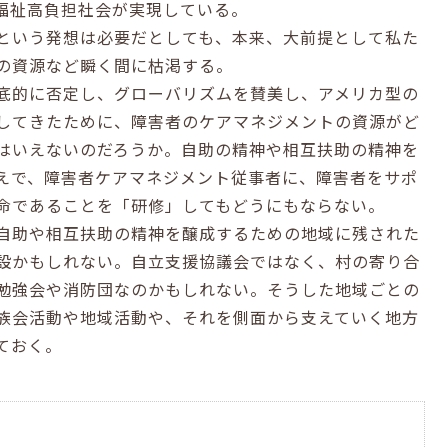
福祉高負担社会が実現している。
という発想は必要だとしても、本来、大前提として私た
の資源など瞬く間に枯渇する。
底的に否定し、グローバリズムを賛美し、アメリカ型の
してきたために、障害者のケアマネジメントの資源がど
はいえないのだろうか。自助の精神や相互扶助の精神を
えで、障害者ケアマネジメント従事者に、障害者をサポ
命であることを「研修」してもどうにもならない。
自助や相互扶助の精神を醸成するための地域に残された
設かもしれない。自立支援協議会ではなく、村の寄り合
勉強会や消防団なのかもしれない。そうした地域ごとの
族会活動や地域活動や、それを側面から支えていく地方
ておく。