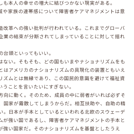
しも本人の幸せの増大に結びつかない現実がある。
域や家族の連帯感について障害者ケアマネジメントは意
造改革への強い批判が行われている。これまでグローバ
企業の結束が分断されてしまっていることに対して揺れ
の台頭といってもいい。
はない。そもそも、どの国もいまやナショナリズムをも
とはアメリカのナショナリズムの具現化の装置ともいえ
リズムとは無縁であり、この国民的意識を避けて福祉資
いうことを言いたいにすぎない。
方向に動く。そのため、成員の中に弱者がいれば必ずそ
、国家が霧散してしまうからだ。相互扶助や、自助の精
い。日本が手本としているといわれる北欧のスウェーデ
ムが強い国であるし、障害者ケアマネジメントの手本と
が強い国家だ。そのナショナリズムを基盤としたうえ