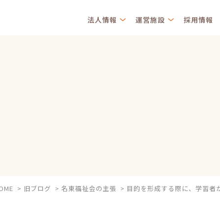
法人情報
運営施設
採用情報
OME
>
旧ブログ
>
名東福祉会の主張
>
目的を形成する際に、学習者