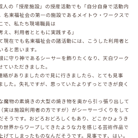
成人の「授産施設」の授産活動でも「自分自身で活動内
。名東福祉会の第一の施設であるメイトウ・ワークスで
こで、私たち現場職員は
考え、利用者とともに実践する」
て現在でも名東福祉会の諸活動には、こうした利用者と
いると思います。
根に守り神であるシーサーを飾りたくなり、天白ワーク
せていただきました。
連絡がありましたので見に行きましたら、とても見事
ました。失礼ですが、思っていたよりずっとできが良く
な魔物の素焼きの大型の焼き物を奥から引っ張り出して
（実は施設利用者の方ですが）がシーサーづくりをして
だそうです。おどろおどろしくもあり、どこかひょうき
の世界からワープしてきたような力を感じる芸術作品で
上げてしまったものなんだそうです。見事です、はい。